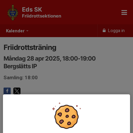
Eds SK
Friidrottsektionen
Logga in
Kalender
Friidrottsträning
Måndag 28 apr 2025, 18:00-19:00
Bergslätts IP
Samling: 18:00