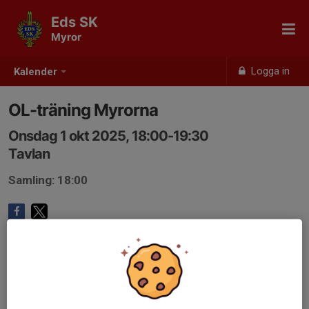
Eds SK
Myror
Logga in
Kalender
OL-träning Myrorna
Onsdag 1 okt 2025, 18:00-19:30
Tavlan
Samling: 18:00