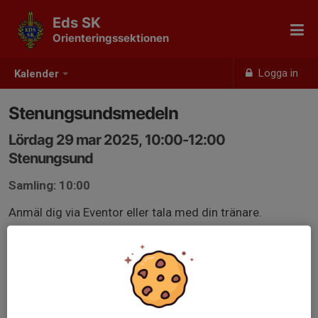
Eds SK
Orienteringssektionen
Logga in
Kalender
Stenungsundsmedeln
Lördag 29 mar 2025, 10:00-12:00
Stenungsund
Samling: 10:00
Anmäl dig via Eventor eller tala med din tränare.