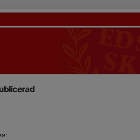
ublicerad
eter