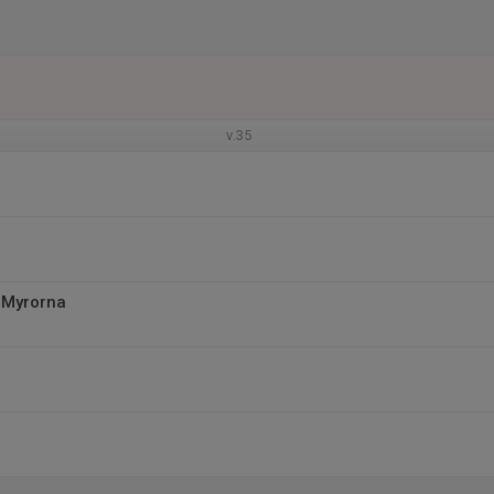
v.35
 Myrorna