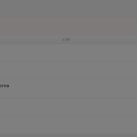
v.34
orna