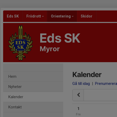
Eds SK
Friidrott
Orientering
Skidor
Eds SK
Myror
Kalender
Hem
Gå till idag
|
Prenumerer
Nyheter
Kalender
Kontakt
1
Fre