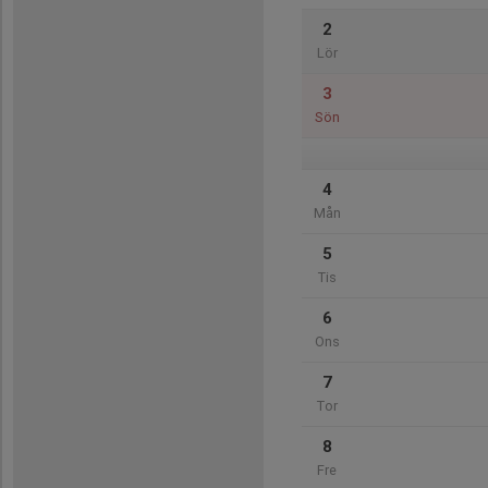
2
Lör
3
Sön
4
Mån
5
Tis
6
Ons
7
Tor
8
Fre