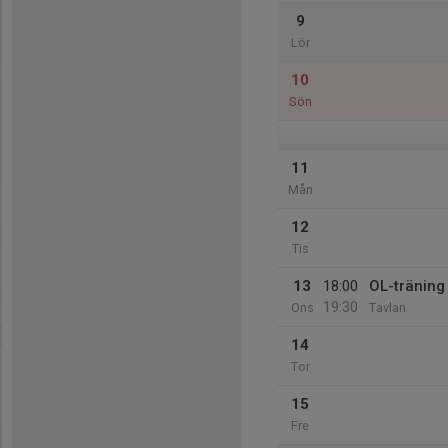
9
Lör
10
Sön
11
Mån
12
Tis
13
18:00
OL-träning
19:30
Ons
Tavlan
14
Tor
15
Fre