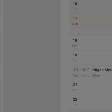
16
Lör
17
Sön
18
Mån
19
Tis
20
18:00
Oligan Myr
19:30
Ons
Stigen
21
Tor
22
Fre