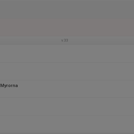
v.33
 Myrorna