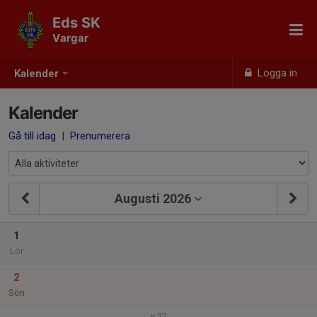
Eds SK
Vargar
Logga in
Kalender
Kalender
Gå till idag
|
Prenumerera
Augusti 2026
1
Lör
2
Sön
v.32