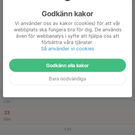
17
Godkänn kakor
Mån
Vi använder oss av kakor (cookies) för att vår
18
webbplats ska fungera bra för dig. De används
Tis
även för webbanalys i syfte att hjälpa oss att
19
förbättra våra tjänster.
Så använder vi cookies
Ons
20
Godkänn alla kakor
Tor
21
Bara nödvändiga
Fre
22
Lör
23
Sön
v.35