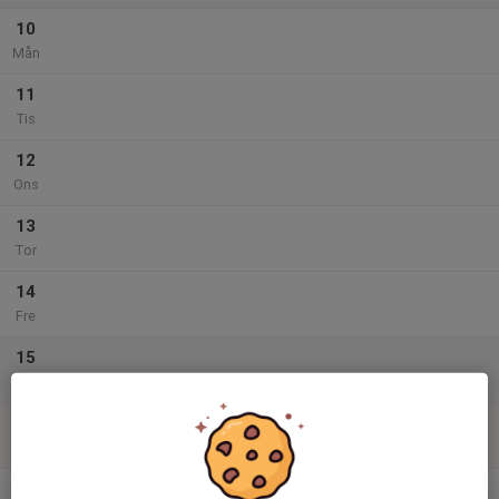
10
Mån
11
Tis
12
Ons
13
Tor
14
Fre
15
Lör
16
Sön
v.34