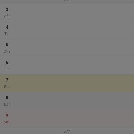
3
Mån
4
Tis
5
Ons
6
Tor
7
Fre
8
Lör
9
Sön
v.33