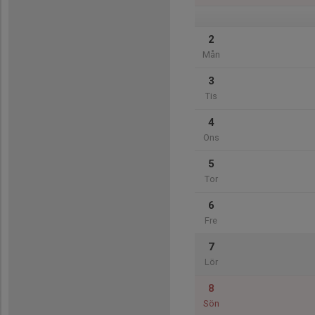
2
Mån
3
Tis
4
Ons
5
Tor
6
Fre
7
Lör
8
Sön