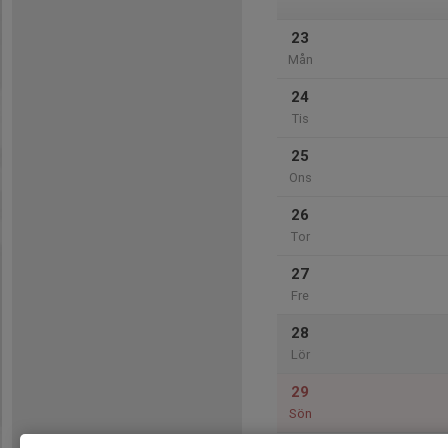
23
Mån
24
Tis
25
Ons
26
Tor
27
Fre
28
Lör
29
Sön