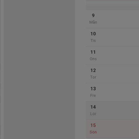
9
Mån
10
Tis
11
Ons
12
Tor
13
Fre
14
Lör
15
Sön