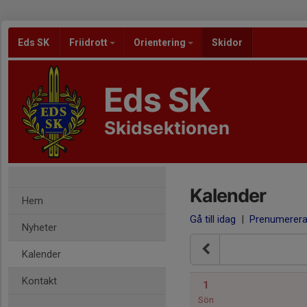
Eds SK
Friidrott
Orientering
Skidor
Eds SK
Skidsektionen
Kalender
Hem
Gå till idag
|
Prenumerer
Nyheter
Kalender
Kontakt
1
Sön