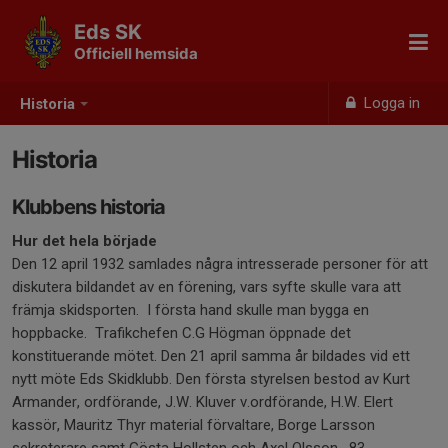
Eds SK
Officiell hemsida
Logga in
Historia
Historia
Klubbens historia
Hur det hela började
Den 12 april 1932 samlades några intresserade personer för att
diskutera bildandet av en förening, vars syfte skulle vara att
främja skidsporten. I första hand skulle man bygga en
hoppbacke. Trafikchefen C.G Högman öppnade det
konstituerande mötet. Den 21 april samma år bildades vid ett
nytt möte Eds Skidklubb. Den första styrelsen bestod av Kurt
Armander, ordförande, J.W. Kluver v.ordförande, H.W. Elert
kassör, Mauritz Thyr material förvaltare, Borge Larsson