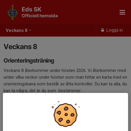
Eds SK
Officiell hemsida
Logga in
Veckans 8
Veckans 8
Orienteringsträning
Veckans 8 återkommer under hösten 2026. Vi återkommer med
under vilka veckor under hösten som man hittar en karta med en
orienteringsbana som består av åtta kontroller. Du kan ta alla, du
kan ta några, det är du som bestämmer.
Det hänger ute orienteringsskärmar som markerar kontrollerna.
Varje måndag under veckorna finns det en ny bana som du kan
springa när det passar dig. Antingen skriver du ut den från
hemsidan eller så hämtar du en karta på Tavlan. Lycka till i